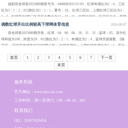
2:4，3期奇偶红球总比例开出8:10，奇偶红球走势基...
福彩双色球第2025089期奖号为：040608183133+05，红球奇偶比为2：4，三区
比为3：1：2，012路比为3：2：1，重号：18。 红球三区比：上期红球三区比为3：
1：2，红球最近9期三区号码个数比为21：18：15，本期注目红一区号码走冷，展望
红三区号码热出，红球三区比关心1：2：3。 红球重号：上期开出1个重叠号码：
偶数红球开出比例较高下球网体育信息
2026-08-07
18，最近9期有7期开出了重叠号码，本期展望重号转冷，不看好出现...
双色球第2025089期开奖，红球：04、06、08、18、31、33；蓝球：05。其中红
球和值为100，跨度为29，012路比为3：2：1，奇偶比为2：4，蓝球开脱落数、2路
号码。 宋浩双色球第2025090期分析： 红球奇偶比：上期红球奇偶比为2：4，最近
10期红球奇偶比为24：36，偶数红球开出比例较高，本期看酷好数红球回补，宥恕
首页
1
2
3
4
5
6
7
下一页
奇偶比4：2。 红球012路分析：上期012路红球比开出3：2...
末页
服务热线
官方网站：www.kns-iin.com
工作时间：周一至周六（09：00-18：00）
联系我们
QQ：32457610454