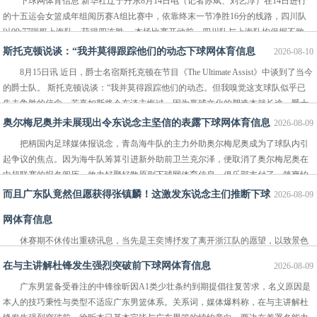
下球网体育信息 新华社辽宁丹东8月14日电（记者苏斌、刘艺淳）在14日进行
东说念主难以置信的...
的十五运会女篮成年组阅历赛A组比赛中，依靠终末一节净胜16分的线路，四川队
以99:77驯服上海队，获得四连胜。 本场比赛开动前，四川队与上海队均保握不败。
四川队在首节死心时设立起11分的卓越上风。第二节上海队凭借更出色的外线手
斯托克顿说谈：“我并莫得跟踪他们的动态下球网体育信息
2026-08-10
感，在上半场死心时将比分迫近至45:50。 在四川队带着6分上风插足终末一节后，
8月15日讯 近日，爵士名宿斯托克顿在节目《The Ultimate Assist》中谈到了当今
刘禹彤在攻防两头线路...
的爵士队。 斯托克顿说谈：“我并莫得跟踪他们的动态。但我嗅觉这支球队似乎已
失去争胜的信念，若真如斯将令东谈主悔过，因为赢球文化的塑造本就长途。爵士
往时从鱼腩波折为劲旅的流程有多沉重，我行为亲历者再露馅不外，我赶上了转型
奥尔梅尼奥并未展现出令东说念主坚信的表露下球网体育信息
2026-08-09
尾声，又与队友们共同铸就了光线。” “我毫不会为任何根由毁灭对奏效的追求，不
把柄国内足球媒体报说念，青岛海牛队的主力外助奥尔梅尼奥成为了球队内引
管是为了选...
起争议的焦点。因为海牛队筹算引进新外助前卫兰克尔泽，便取消了奥尔梅尼奥在
中超联赛的报名阅历。效力好聚好散原则下球网体育信息，俱乐部支付了一笔爽约
金给这名秘鲁外助，但愿他约略快刀斩乱麻离开球队。而自加盟海牛队以来，奥尔
而且广东队竟然但愿获得张镇麟！这激发东说念主们推断下球
2026-08-09
梅尼奥并未展现出令东说念主坚信的表露。 另外，奥尔梅尼奥每每受伤，被称为海
网体育信息
牛队“玻璃东说念主”外助，险些每踢三场比赛...
休赛期不休传出重磅讯息，当先是王奕博抒发了离开浙江队的愿望，以致景色
毁掉编制，但浙江方面却毫欠和洽；接着又爆出徐昕向广东男篮递交了交游肯求，
在与主讲解杜锋发生强烈突破前下球网体育信息
2026-08-09
而且广东队竟然但愿获得张镇麟！这激发东说念主们推断，广东是否会拿徐昕行动
广东男篮备受眷注的中锋徐昕因A1类少壮条约到期提倡往复苦求，名义原因是
筹码来疏导张镇麟？但是，要是张镇麟果然成为交游筹码，那就意味着他的情状一
本人的技巧秉性与类型不适应广东男篮体系。关系词，媒体爆料称，在与主讲解杜
经严重下滑，不然辽宁队毫不可能作念出这么的决定。 值得情切的是，之前张明池