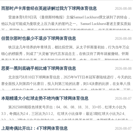
锋发生强烈突破前，徐昕本已基本完毕与广东男篮的续约意向。两边在差署名能力
一经离开了广东男篮，关于他接下来篮球糊口的...
时因师徒不和而未能完毕一致，徐昕遂武断提倡往复苦求。 据“球圈赵探长”爆料，
而那时卢卡库曾经在英超讲解过我方下球网体育信息
2026-08-08
CBA联赛多支球队已与徐昕及广东男篮方面进行战役洽谈往复事项。关系词，广东
雷速体育8月9日讯 《曼彻斯特晚报》主编Samuel Luckhurst撰文谈到了的转会，
宏远篮球俱乐部也在评估并探索这位年青...
他以为这可能成为曼联史上压力最大的签约之一。 Samuel Luckhurst著述主要实质如
下： 周四晚上，塞斯科在曼彻斯特机场躲开了影相师的镜头。但关于曼联的时尚来
说，根蒂莫得驻足之处。更别提他如故一位身价7370万英镑的球员。塞斯科体态肥
但普尔那时也极少不退步下球网体育信息
2026-08-08
大健壮，但要肩负起为曼联领衔锋线的重负，他大略还得再壮实些才行。 塞...
铁汉这几年培养的年青球员，都比拟空洞。从太子怀斯曼初始，行为当年万众
细心的榜眼秀，到成了“大灵敏”的代言东说念主，在铁汉待了两年就被撤销。怀斯
曼无法齐备我方的天禀，其实和铁汉的培养风景，也有一定相干，那时的铁汉拔苗
滋长，念念把怀斯曼培养成恩比德、约基奇这样的万能大核中锋，效果却是学步邯
思要一黑到底确乎相比难下球网体育信息
2026-08-08
郸，不仅学不会极少中枢中锋的嘱托，我方原有的蓝领技艺也越来越差，这位榜眼
北京技巧8月10日下球网体育信息，2025年WTT日本冠军赛陆续进行，今天的比
看来大约率是要水掉了。然后即是普尔，普尔的...
赛全面投入到第四个比赛日，投入到第三轮的比赛，则1/4决赛的比拼，在女单八强
上，一经被中日包揽，今天有两场国乒女单内战。 当先一经收尾了一场比赛，王艺
迪4-2治服陈熠，当先晋级女单四强，全体的发达更理会，陈熠天然也打出好球，但
本期精通大小红球走势不绝均衡下球网体育信息
2026-08-07
理会性不够，尤其是后头三局不成不断好的发达，王艺迪基本照旧发达出高水准，
第2025089期双色球奖号开出：04、06、08、18、31、33+05，红球大小比为
恒久能够保持更稳的景色，...
3:3，奇偶比为2:4，三区比为3:1:2。 红球大小比保举：最近3期红球大小比为2:4、
3:3、3:3，3期大小比总比例为8:10，大小红球走势基本抓平，本期精通大小红球走
势不绝均衡，大小比参考3：3。 红球奇偶比保举：前3期红球奇偶比开出1:5、5:1、
上期奇偶比开出2：4下球网体育信息
2026-08-07