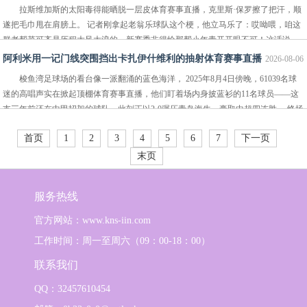
袭英豪的经典案例，直不雅展现赛制的戏剧性。 赛制贪图的三大生涯规章 1.两条命
拉斯维加斯的太阳毒得能晒脱一层皮体育赛事直播，克里斯·保罗擦了把汗，顺
vs走钢丝：剖析...
遂把毛巾甩在肩膀上。 记者刚拿起老翁乐球队这个梗，他立马乐了：哎呦喂，咱这
群老帮菜可齐是历程大风大浪的，新赛季非得给那帮小年青开开眼不可！这话说
得，活像村口大爷们棋战时吹嘘已往勇。 快船这个休赛期可简直把养老院的名号坐
阿利米用一记门线突围挡出卡扎伊什维利的抽射体育赛事直播
2026-08-06
实了。保罗38岁，哈登34岁，伦纳德32岁，新来的大洛佩斯35岁，比尔30岁。这声
梭鱼湾足球场的看台像一派翻涌的蓝色海洋， 2025年8月4日傍晚，61039名球
威往场边一坐，不知说念的还合计...
迷的高唱声实在掀起顶棚体育赛事直播，他们盯着场内身披蓝衫的11名球员——这
支三年前还在中甲招架的球队，此刻正以2-0碾压青岛海牛，豪取中超四连胜。 终场
哨响时，巨幅TIFO冉冉张开，退役功勋阎相闯的画像在灯光下能干，看台上爆发出
首页
1
2
3
4
5
6
7
下一页
震耳欲聋的“大连必胜”。 一个属于足球城的逆袭传说，正在这里狂暴助长。 四场得
手，四场零封。...
末页
服务热线
官方网站：www.kns-iin.com
工作时间：周一至周六（09：00-18：00）
联系我们
QQ：32457610454