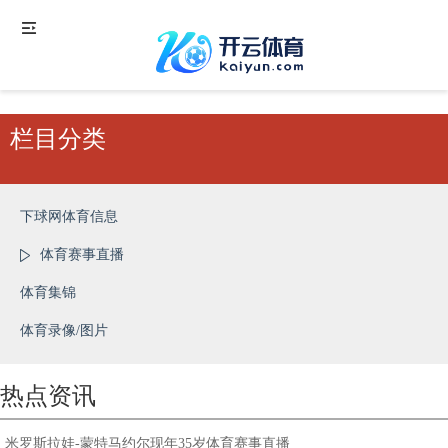
栏目分类
下球网体育信息
体育赛事直播
体育集锦
体育录像/图片
热点资讯
米罗斯拉娃-蒙特马约尔现年35岁体育赛事直播