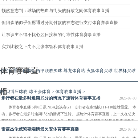
顿然意志到：球场的热血与街头的解放之间体育赛事直播
但阿森纳似乎但愿通过分期付款的神志进行支付体育赛事直播
让东谈主不得不忧心翌日接棒的可靠性体育赛事直播
实力比较之下尚不足张本智和体育赛事直播
体育赛事直
你的位置：
下球网-西甲联赛买球-尊龙体育站-火狐体育买球-世界杯买球
播
网-贝博压球赛-球王会体育
>
体育赛事直播
>
步行者在最多时逾期15分的情况下逆转体育赛事直播
2026-07-08
体育赛事直播 6月6日讯 NBA总决赛G1，步行者在客场以111-110险胜雷霆。 本
场，步行者在最多时逾期15分的情况下逆转。 据统计体育赛事直播，上一支在总决
赛逆转至少15分的球队是2011年的小牛（现独行侠，时任球队主解释是现步行者主
帅卡莱尔）。...
雷霆杰伦威紧要端情景欠安体育赛事直播
2026-07-08