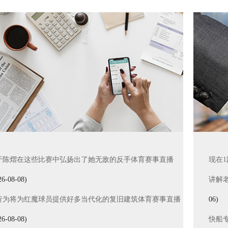
于陈熠在这些比赛中弘扬出了她无敌的反手体育赛事直播
现在
26-08-08)
讲解
行为将为红魔球员提供好多当代化的复旧建筑体育赛事直播
06)
26-08-08)
快船