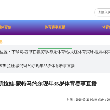
网体育信
体育赛事直播
体育
息
位置：
下球网-西甲联赛买球-尊龙体育站-火狐体育买球-世界杯
米罗斯拉娃-蒙特马约尔现年35岁体育赛事直播
斯拉娃-蒙特马约尔现年35岁体育赛事直播
时间：2026-05-21 06:40
点击：20