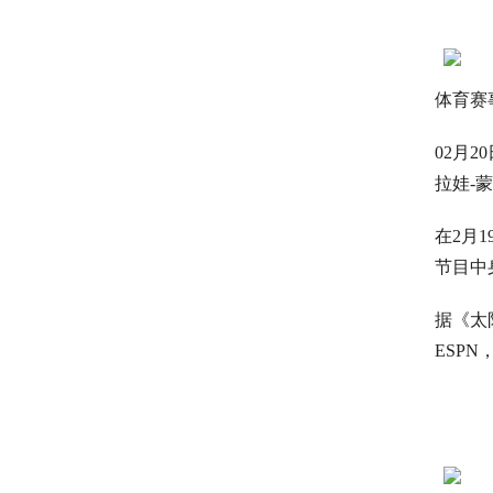
体育赛
02月
拉娃-蒙
在2月
节目中
据《太
ESP