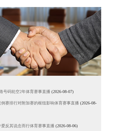
1路号码轮空2年体育赛事直播
(2026-08-07)
老例赛排行对附加赛的枢纽影响体育赛事直播
(2026-08-
专爱反其说念而行体育赛事直播
(2026-08-06)