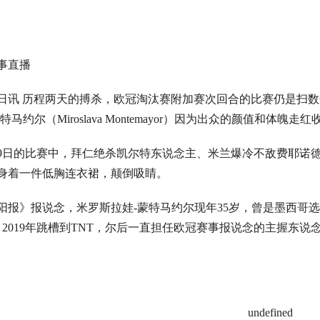
事直播
20日讯 历程两天的搏杀，欧冠淘汰赛附加赛次回合的比赛仍是
特马约尔（Miroslava Montemayor）因为出众的颜值和体魄走红
19日的比赛中，拜仁绝杀凯尔特东说念主、米兰爆冷不敌费耶诺
身着一件低胸连衣裙，颠倒吸睛。
阳报》报说念，米罗斯拉娃-蒙特马约尔现年35岁，曾是墨西哥选
N，2019年跳槽到TNT，尔后一直担任欧冠赛事报说念的主握东说