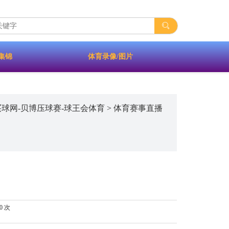
集锦
体育录像/图片
买球网-贝博压球赛-球王会体育
>
体育赛事直播
0 次