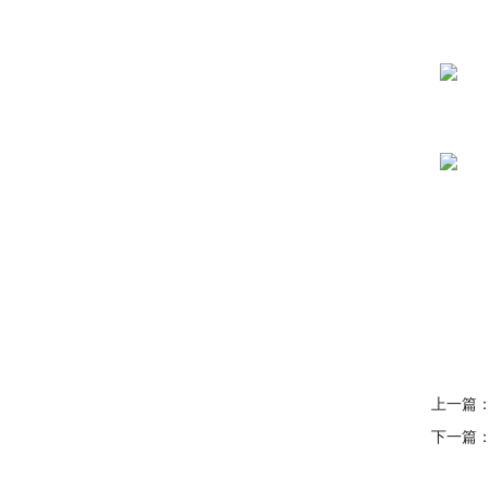
上一篇
下一篇