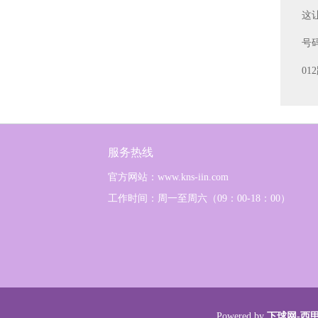
这
号
01
服务热线
官方网站：www.kns-iin.com
工作时间：周一至周六（09：00-18：00）
Powered by
下球网-西