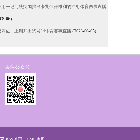
米用一记门线突围挡出卡扎伊什维利的抽射体育赛事直播
-08-06)
第四位：上期开出奖号24体育赛事直播
(2026-08-05)
关注公众号
体育
RSS地图
HTML地图