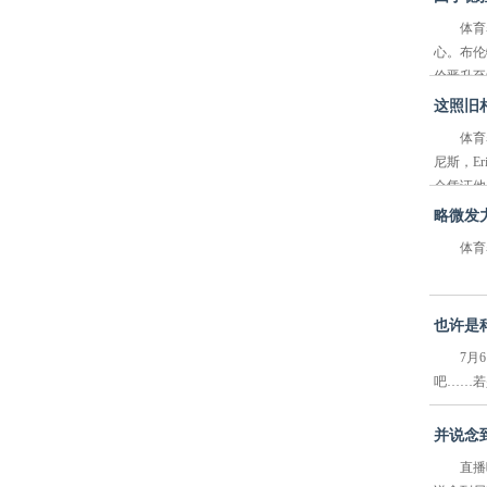
体育赛事
心。布伦
价晋升至
这照旧
体育赛事
尼斯，E
会凭证他
略微发
体育赛事
也许是
7月6日
吧……若
并说念
直播吧7