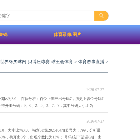
集锦
体育录像/图片
-世界杯买球网-贝博压球赛-球王会体育
>
体育赛事直播
>
2026-07-27
奇偶比为3:0。 百位分析：百位上期开出号码7，历史上该位号码7
分辩开出号码：9、0、2、5、2、7、7，其中号码大小比为
2026-07-27
大小比为3:0。 福彩3D第2025184期奖号为：799，分析最
0%，共开出8个，出现个数比为13%； 号码1刻下遗漏8期，出