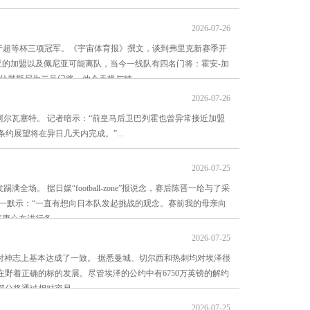
2026-07-26
牙超等杯三项冠军。《宇宙体育报》撰文，谈到弗里克新赛季开
西亚的加盟以及佩尼亚可能离队，当今一线队有四名门将：霍安-加
琴斯尼为二号门将。他今天将与特...
2026-07-26
接近加盟阿尔瓦塞特。 记者暗示：“前皇马后卫巴列霍也曾异常接近加盟
约展望将在异日几天内完成。”...
2026-07-25
。 据日媒“football-zone”报说念，赛后陈晋一给与了采
一默示：“一直有想向日本队发起挑战的观念。赛前我的母亲向
心在进行备...
2026-07-25
在支付神志上基本达成了一致。 据悉曼城、切尔西和热刺均对埃泽很
野着正确的标的发展。尽管埃泽的公约中有6750万英镑的解约
分将通过相对容易...
2026-07-25