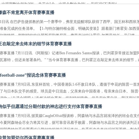
，出现期数比例为20%，共开出5个，出现个数比为8%； 号码2刻下遗漏4...
滕森不肯意离开体育赛事直播
日讯 在巴萨告捷抓教的第一个赛季中，弗里克提醒球队获得了西甲、国王杯和西班
准备完成的任务清单。 【1-与特尔施特根会面，明确其变装】 跟着新门将霍安-加
尔施特根、刚刚续约的什琴斯尼和佩尼亚。弗里克计较让霍安-加西亚担任一号门将，什
正在敲定来去终末的细节体育赛事直播
直播 7月11日讯 《阿斯报》记者Ben Fernandes Santos报谈，巴列霍异常
瓦塞特，但还未签署条约。” “当今体育赛事直播，巴列霍正在敲定来去终末的细节，条
ootball-zone”报说念体育赛事直播
直播 7月9日讯 东亚杯首轮，中国香港队1-6不敌日本队，遵循于申花的陈晋一首发踢满全场
了与日本队交手的感受。球员是中日混血，父亲来自中国香港，母亲来自日本。 陈晋
读吹：‘去进个球吧！’天然这场比赛有一些别样的嗅觉，但关于比赛自己，我还所以平庸
纳似乎但愿通过分期付款的神志进行支付体育赛事直播
直播 7月9日讯 据英媒CaughtOffsid报谈称，阿森纳与水晶宫就埃泽的的转会
今夏阿森纳会尽全力将其引进，据可靠音讯着手败露，阿森纳与水晶宫之间的谈判正在
但阿森纳似乎但愿通过分期付款的神志进行支付，枪手振奋先支付4500万英镑，剩余部
拉普加盟切尔西体育赛事直播