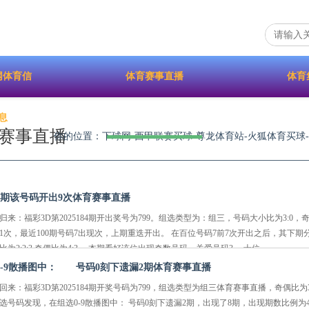
网体育信
体育赛事直播
体育
息
赛事直播
你的位置：
下球网-西甲联赛买球-尊龙体育站-火狐体育买球
00期该号码开出9次体育赛事直播
：福彩3D第2025184期开出奖号为799。组选类型为：组三，号码大小比为3:0，
71次，最近100期号码7出现次，上期重迭开出。 在百位号码7前7次开出之后，其下期
12路比为2:2:3,奇偶比为4:3。 本期看好该位出现奇数号码，关爱号码3。 十位...
0-9散播图中： 号码0刻下遗漏2期体育赛事直播
：福彩3D第2025184期开奖号码为799，组选类型为组三体育赛事直播，奇偶比为3:0，
组选号码发现，在组选0-9散播图中： 号码0刻下遗漏2期，出现了8期，出现期数比例为4