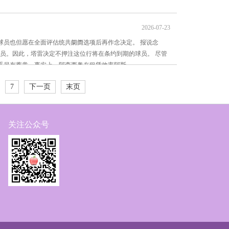
2026-07-23
员也但愿在全面评估统共阛阓选项后再作念决定。 报说念
员。因此，塔雷决定不押注这位行将在条约到期的球员。 尽管
另有蓄意。事实上，阿森西奥在租赁效率阿斯...
7
下一页
末页
关注公众号