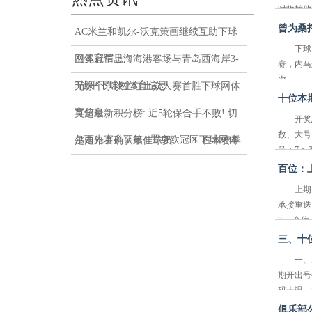
时收拢他
曾为桑
AC米兰和凯尔-沃克策画继续互助下球
下球网体
网体育信息
卫冕冠军上海海港客场与青岛西海岸3-
赛，内马
次。...
3战平下球网体育信息
无缘个东谈主红土众人赛首胜下球网体
十位本
育信息
英超最新积分榜: 近5轮保合手不败! 切
开奖总结
数、大号
尔西先赛升至第4 置身欧冠区下球网体
是走路者确认最佳球员 3. 在本赛季
号：7；
育信
NBA联赛下球网体育信息
百位：
上期回归
承接重迭
2。 个
三、十
一、上期
期开出号
码走温。
俱乐部