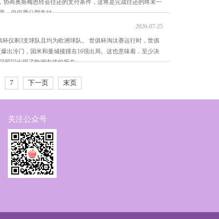
，协商奥斯梅恩转会往还的支付条件，这将是完成往还的终末一
，但但愿分期支付。...
2026-07-25
俱杯仅剩3支球队且均为欧洲球队。 世俱杯淘汰赛运行时，世俱
区爆出冷门，国米和曼城接踵在16强出局。这也意味着，至少决
照旧出现了欧洲内战的所在...
7
下一页
末页
关注公众号