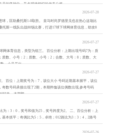
的坚持中，又名球迷组织的代表公然...
2026-07-28
球，匡助桑托斯1-0取胜。 皇马时尚罗德里戈也在热心这场比
托斯一线队出战80场比赛，打进17球下球网体育信息，助攻8
2026-07-27
为2下球网体育信息，类型为组三。 百位分析：上期出现号码7为：质
；质数、小号：2；质数、小号：2；合数、大号：8；质数、大
、小号开出。...
2026-07-27
度2。 百位：上期奖号为：7，该位大小 号码近期基本握平，该位
，奇数号码承接出现了2期，本期矜恤该位偶数出现,参考号码
较热，本期预...
2026-07-27
比为：3：0，奖号和值为25，奖号跨度为2。 二、百位分析：上
，基本抓平；奇偶比为5：5，卓绝；012路比为3：3：4，2路号
2026-07-26