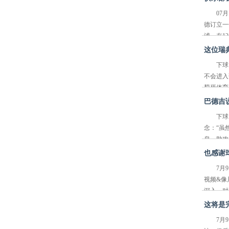
07月1
德订立一
浦，在12
这位瑞
下球网体
不会进入
萄牙体育
巴德吉
下球网体
念：“虽
息，助攻1
也感谢
7月9日
视频&像
深入，对
这将是
7月9日