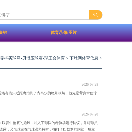
集锦
体育录像/图片
世界杯买球网-贝博压球赛-球王会体育
>
下球网体育信息
>
2026-07-28
。 现场有镜头近距离拍到了内马尔的绝杀顿然，他先是背身拿住球
2026-07-28
队在联赛中垫底的施展，冲入了球队的考验场进行抗议，并对球员
面透露，又名球迷在与球员坚持时，拍打了巴勃罗的胸部，独立