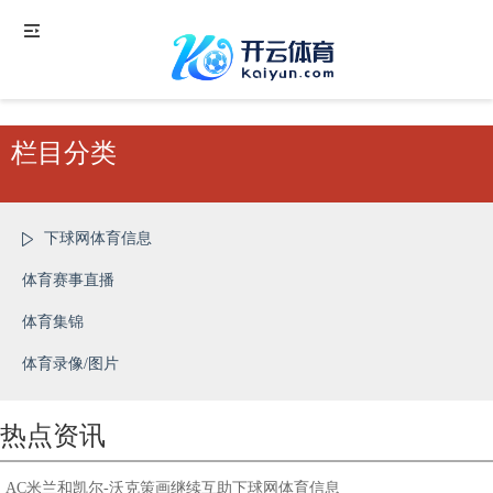
栏目分类
下球网体育信息
体育赛事直播
体育集锦
体育录像/图片
热点资讯
AC米兰和凯尔-沃克策画继续互助下球网体育信息