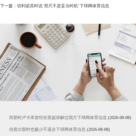
下一篇：
切利诺其时说‘咫尺不是妥当时机’下球网体育信息
而那时卢卡库曾经在英超讲解过我方下球网体育信息
(2026-08-08)
但普尔那时也极少不退步下球网体育信息
(2026-08-08)