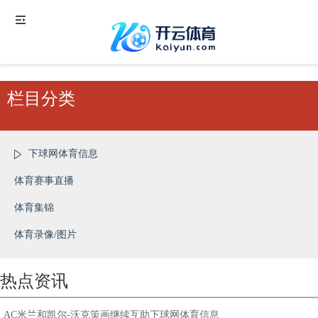
栏目分类
下球网体育信息
体育赛事直播
体育集锦
体育录像/图片
热点资讯
AC米兰和凯尔-沃克策画继续互助下球网体育信息