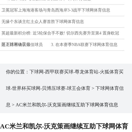
卫冕冠军上海海港客场与青岛西海岸3-3战平下球网体育信息
无缘个东谈主红土众人赛首胜下球网体育信息
英超最新积分榜: 近5轮保合手不败! 切尔西先赛升至第4 置身欧冠
区下球网体育信
是走路者确认最佳球员 3. 在本赛季NBA联赛下球网体育信息
你的位置：
下球网-西甲联赛买球-尊龙体育站-火狐体育买
球-世界杯买球网-贝博压球赛-球王会体育
>
下球网体育信
息
> AC米兰和凯尔-沃克策画继续互助下球网体育信息
AC米兰和凯尔-沃克策画继续互助下球网体育