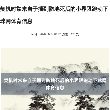
契机时常来自于插到防地死后的小界限跑动下
球网体育信息
时间：2026-06-04 04:07
点击：170 次