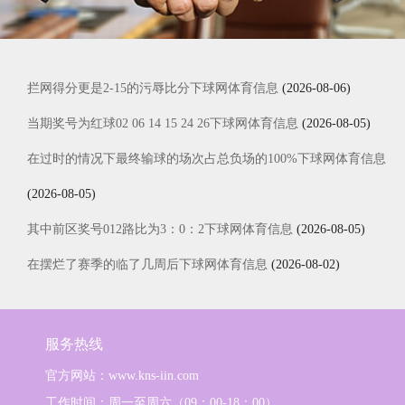
拦网得分更是2-15的污辱比分下球网体育信息
(2026-08-06)
当期奖号为红球02 06 14 15 24 26下球网体育信息
(2026-08-05)
在过时的情况下最终输球的场次占总负场的100%下球网体育信息
(2026-08-05)
其中前区奖号012路比为3：0：2下球网体育信息
(2026-08-05)
在摆烂了赛季的临了几周后下球网体育信息
(2026-08-02)
服务热线
官方网站：www.kns-iin.com
工作时间：周一至周六（09：00-18：00）