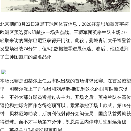
北京期间3月22日凌晨下球网体育信息，2026好意思加墨寰宇杯
欧洲区预选赛K组献技一场焦点战。三狮军团英格兰队主场2-0
轻取来访的阿尔巴尼亚获得开门红。此役，曼城青训太子福登首
发登场出战74分钟，但5项数据挂零进展低迷。赛后，他也遭到
了主帅图赫尔的点名品评。
本场比赛是图赫尔上任后率队出战的首场讲求比赛。在首发威望
里，图赫尔派上了丹伯恩和刘易斯-斯凯利这么的国度队新东谈
主，不外大部分球员皆是过去主力。开场之后，英格兰队在高位
逼抢和控球方面作念得绝顶可以，紧紧掌控了场上款式。第19分
钟，贝林厄姆助攻，斯凯利低射得分烦闷僵局，国度队首秀就获
得进球。而不才半场第77分钟，凯恩禁区内停球后兜射远角破
门，英格兰队2-0透彻锁定胜局。