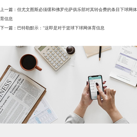
上一篇：
但尤文图斯必须缓和佛罗伦萨俱乐部对其转会费的条目下球网体
育信息
下一篇：
巴特勒默示：“这即是对于篮球下球网体育信息