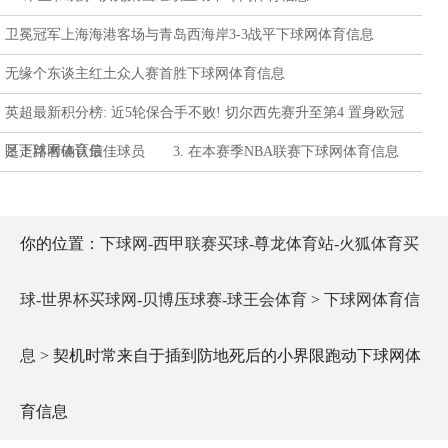
卫冕冠军上海海港客场与青岛西海岸3-3战平下球网体育信息
无缘个东谈主红土众人赛首胜下球网体育信息
英超最新积分榜: 近5轮保合手不败! 切尔西先赛升至第4 置身欧冠
区下球网体育信
是走路者确认最佳球员 3. 在本赛季NBA联赛下球网体育信息
你的位置：
下球网-西甲联赛买球-尊龙体育站-火狐体育买
球-世界杯买球网-贝博压球赛-球王会体育
>
下球网体育信
息
> 契机时常来自于插到防地死后的小界限跑动下球网体
育信息