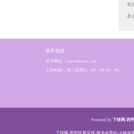
在
息
(
服务热线
官方网站：www.kns-iin.com
工作时间：周一至周六（09：00-18：00）
Powered by
下球网-西
下球网-西甲联赛买球-尊龙体育站-火狐