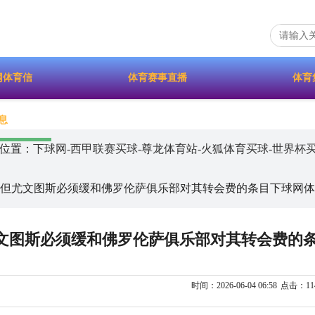
网体育信
体育赛事直播
体育
息
位置：
下球网-西甲联赛买球-尊龙体育站-火狐体育买球-世界杯
 但尤文图斯必须缓和佛罗伦萨俱乐部对其转会费的条目下球网
文图斯必须缓和佛罗伦萨俱乐部对其转会费的
时间：2026-06-04 06:58
点击：11