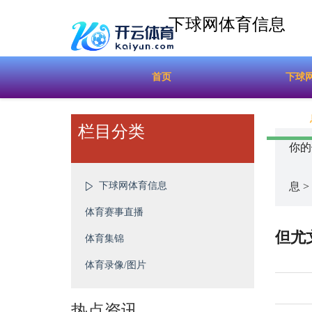
下球网体育信息
首页
下球
栏目分类
你的
下球网体育信息
息
>
体育赛事直播
但尤
体育集锦
体育录像/图片
热点资讯