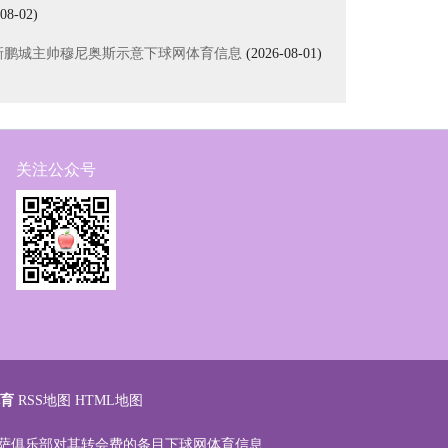
-08-02)
新鹏城主帅穆尼奥斯示意下球网体育信息
(2026-08-01)
关注公众号
体育
RSS地图
HTML地图
伦萨俱乐部对其转会费的条目下球网体育信息