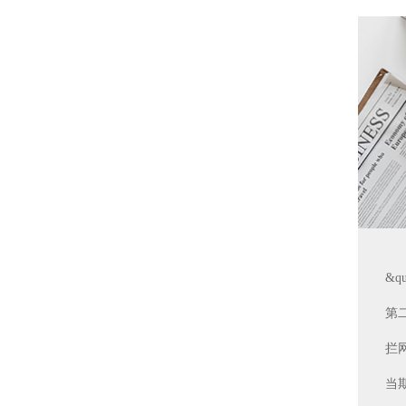
&
第
拦
当期