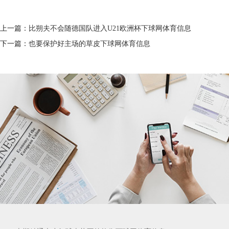
上一篇：
比朔夫不会随德国队进入U21欧洲杯下球网体育信息
下一篇：
也要保护好主场的草皮下球网体育信息