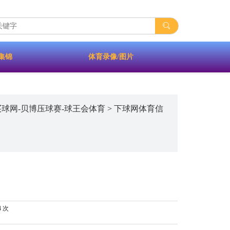
集锦
体育录像/图片
买球网-贝博压球赛-球王会体育
>
下球网体育信
 次