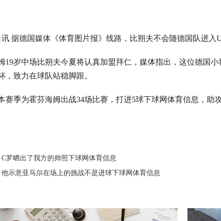
9日讯 据德国媒体《体育图片报》线路，比朔夫不会随德国队进入U
姆19岁中场比朔夫今夏将认真加盟拜仁，媒体指出，这位德国小
杯，致力在球队站稳脚跟。
本赛季为霍芬海姆出战34场比赛，打进5球下球网体育信息，助攻
：
C罗晒出了我方的帅照下球网体育信息
：
他示意亚马尔在场上的挑战不是进球下球网体育信息