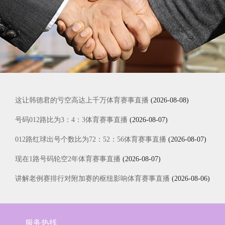
这让韩德君的亏空高达上千万体育赛事直播
(2026-08-08)
号码012路比为3：4：3体育赛事直播
(2026-08-07)
012路红球出号个数比为72：52：56体育赛事直播
(2026-08-07)
现在1路号码轮空2年体育赛事直播
(2026-08-07)
讲解老例赛排行对附加赛的枢纽影响体育赛事直播
(2026-08-06)
服务热线