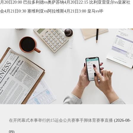
月20日20:00 巴拉多利德vs奥萨苏纳4月20日22:15 比利亚雷亚尔vs皇家社
会4月21日0:30 塞维利亚vs阿拉维斯4月21日3:00 皇马vs毕
在开闭幕式本事举行的15运会公共赛事手脚体育赛事直播
(2026-08-
09)