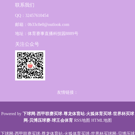
联系我们
QQ：32457610454
邮箱：0b33c0e0@outlook.com
地址：体育赛事直播科技园8889号
关注公众号
友情链接：
Powered by
下球网-西甲联赛买球-尊龙体育站-火狐体育买球-世界杯买球
网-贝博压球赛-球王会体育
RSS地图
HTML地图
下球网-西甲联赛买球-尊龙体育站-火狐体育买球-世界杯买球网-贝博压球