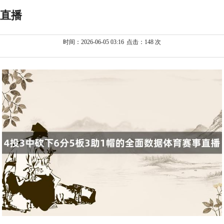
直播
时间：2026-06-05 03:16
点击：148 次