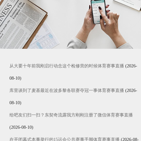
从大要十年前我刚启行动念这个检修营的时候体育赛事直播
(2026-
08-10)
库里谈到了麦基最近在波多黎各联赛夺冠一事体育赛事直播
(2026-
08-10)
给吧友们扫一扫？东契奇流露我方刚刚注册了微信体育赛事直播
(2026-08-10)
在开闭幕式本事举行的15运会公共赛事手脚体育赛事直播
(2026-08-