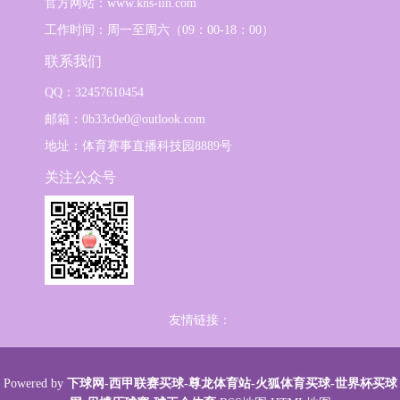
官方网站：www.kns-iin.com
工作时间：周一至周六（09：00-18：00）
联系我们
QQ：32457610454
邮箱：0b33c0e0@outlook.com
地址：体育赛事直播科技园8889号
关注公众号
友情链接：
Powered by
下球网-西甲联赛买球-尊龙体育站-火狐体育买球-世界杯买球