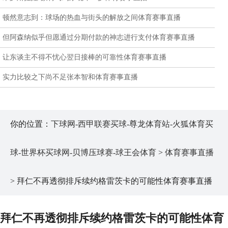
顿然意志到：球场的热血与街头的解放之间体育赛事直播
但阿森纳似乎但愿通过分期付款的神志进行支付体育赛事直播
让东谈主不得不忧心翌日接棒的可靠性体育赛事直播
实力比较之下尚不足张本智和体育赛事直播
你的位置：
下球网-西甲联赛买球-尊龙体育站-火狐体育买
球-世界杯买球网-贝博压球赛-球王会体育
>
体育赛事直播
> 拜仁不再透彻排斥续约格雷茨卡的可能性体育赛事直播
拜仁不再透彻排斥续约格雷茨卡的可能性体育