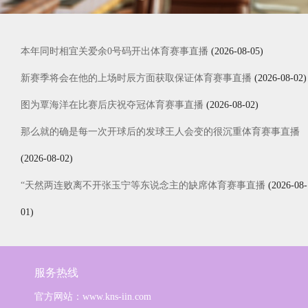
本年同时相宜关爱余0号码开出体育赛事直播
(2026-08-05)
新赛季将会在他的上场时辰方面获取保证体育赛事直播
(2026-08-02)
图为覃海洋在比赛后庆祝夺冠体育赛事直播
(2026-08-02)
那么就的确是每一次开球后的发球王人会变的很沉重体育赛事直播
(2026-08-02)
“天然两连败离不开张玉宁等东说念主的缺席体育赛事直播
(2026-08-
01)
服务热线
官方网站：www.kns-iin.com