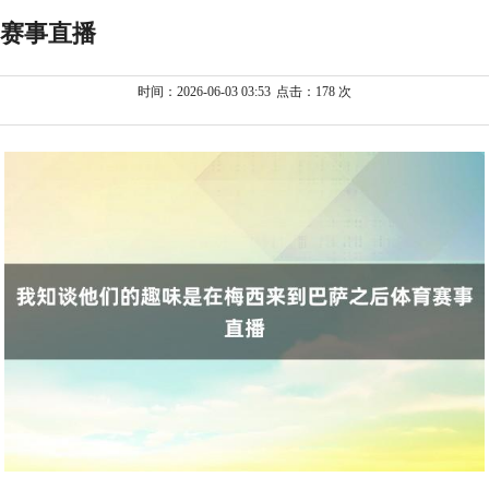
赛事直播
时间：2026-06-03 03:53
点击：178 次