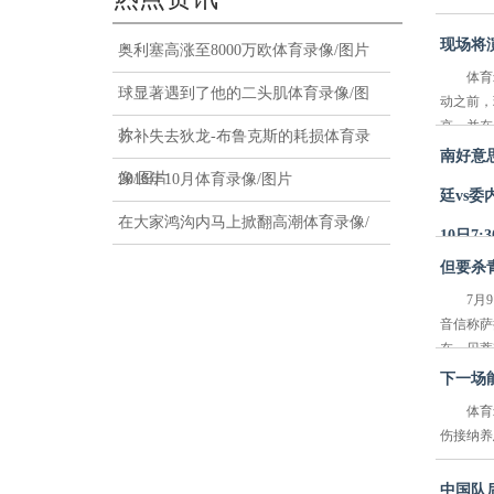
现场将
奥利塞高涨至8000万欧体育录像/图片
体育录像
球显著遇到了他的二头肌体育录像/图
动之前，
哀，并在
片
弥补失去狄龙-布鲁克斯的耗损体育录
南好意思
像/图片
2016年10月体育录像/图片
廷vs委
在大家鸿沟内马上掀翻高潮体育录像/
10日7
图片
但要杀
7月9日
7:30 
7月9日
轮 厄瓜多
音信称萨
在，贝蒂
下一场
体育录像
伤接纳养
中国队