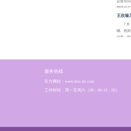
众星吊问
网将放开
王欣瑜
7 月 
憾。然则
问题。联
服务热线
官方网站：www.kns-iin.com
工作时间：周一至周六（09：00-18：00）