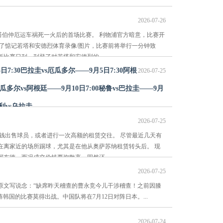
2026-07-26
由塔伯仲厄运车祸死一火后的首场比赛。 利物浦官方暗意，比赛开
了惦记若塔和安德烈体育录像/图片，比赛前将举行一分钟致
赛日刊，刊登了对若塔和安德烈的...
7:30巴拉圭vs厄瓜多尔——9月5日7:30阿根
2026-07-25
瓜多尔vs阿根廷——9月10日7:00秘鲁vs巴拉圭——9月
智利vs乌拉圭——
能）。 南好意思世初赛第17轮 乌拉圭vs秘鲁——9月5日
2026-07-25
—9月5日7:30 巴西vs智利——9月5日8:30 南好意思世初赛第18
价钱出售球员，或者进行一次高额的租赁交往。 尽管最近几天有
在离家近的场所踢球，尤其是在他从奥萨苏纳租赁转头后。 现
德，而况成交价钱要弥散高。固然还...
2026-07-25
原文写说念：“缺席昨天稽查的曹永竞今儿干涉稽查！之前因膝
国的比赛莫得出战。中国队将在7月12日对阵日本。...
2026-07-24