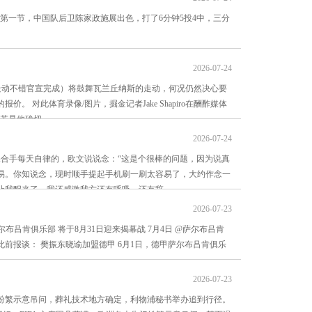
队。 第一节，中国队后卫陈家政施展出色，打了6分钟5投4中，三分
2026-07-24
月7日走动不错官宣完成）将鼓舞瓦兰丘纳斯的走动，何况仍然决心要
对此体育录像/图片，掘金记者Jake Shapiro在酬酢媒体
是他确切...
2026-07-24
合手每天自律的，欧文说说念：“这是个很棒的问题，因为说真
易。你知说念，现时顺手提起手机刷一刷太容易了，大约作念一
我醒来了，我还感激我方还有呼吸、还有辞...
2026-07-23
布吕肯俱乐部 将于8月31日迎来揭幕战 7月4日 @萨尔布吕肯
 此前报谈： 樊振东晓谕加盟德甲 6月1日，德甲萨尔布吕肯俱乐
2026-07-23
界纷繁示意吊问，葬礼技术地方确定，利物浦秘书举办追到行径。