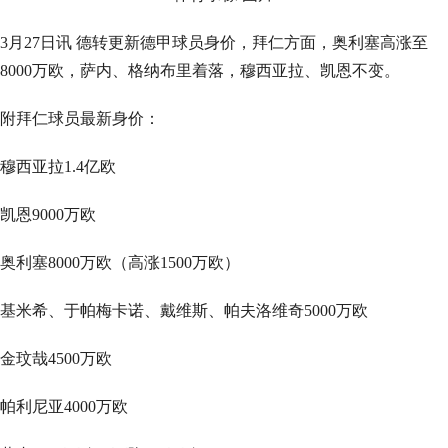
3月27日讯 德转更新德甲球员身价，拜仁方面，奥利塞高涨至
8000万欧，萨内、格纳布里着落，穆西亚拉、凯恩不变。
附拜仁球员最新身价：
穆西亚拉1.4亿欧
凯恩9000万欧
奥利塞8000万欧（高涨1500万欧）
基米希、于帕梅卡诺、戴维斯、帕夫洛维奇5000万欧
金玟哉4500万欧
帕利尼亚4000万欧