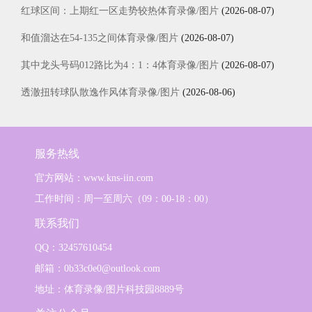
红球区间：上期红一区走势较热体育录像/图片
(2026-08-07)
和值溜达在54-135之间体育录像/图片
(2026-08-07)
其中龙头号码012路比为4：1：4体育录像/图片
(2026-08-07)
透澈扭转球队散逸作风体育录像/图片
(2026-08-06)
服务热线
官方网站：www.kns-iin.com
工作时间：周一至周六（09：00-18：00）
联系我们
QQ：32457610454
邮箱：0b33c0e0@outlook.com
地址：体育录像/图片科技园8889号