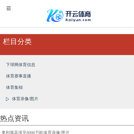
栏目分类
下球网体育信息
体育赛事直播
体育集锦
体育录像/图片
热点资讯
奥利塞高涨至8000万欧体育录像/图片