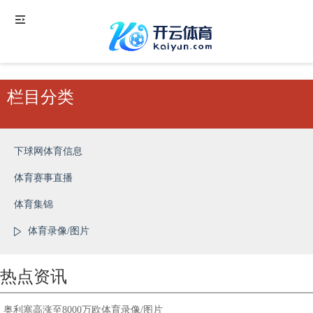
栏目分类
下球网体育信息
体育赛事直播
体育集锦
体育录像/图片
热点资讯
奥利塞高涨至8000万欧体育录像/图片