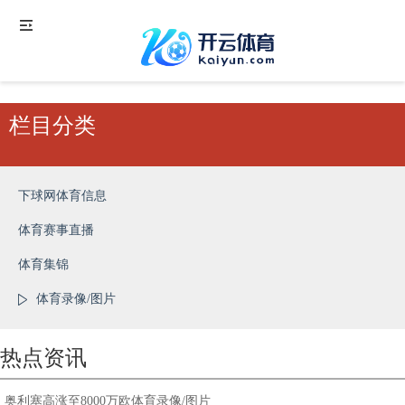
栏目分类
下球网体育信息
体育赛事直播
体育集锦
体育录像/图片
热点资讯
奥利塞高涨至8000万欧体育录像/图片