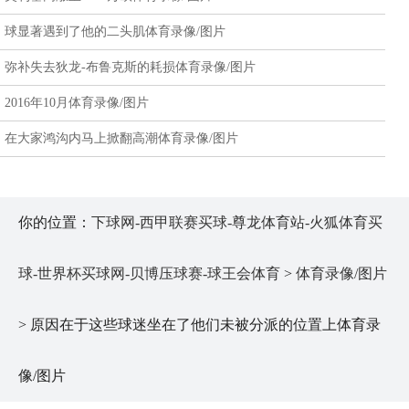
球显著遇到了他的二头肌体育录像/图片
弥补失去狄龙-布鲁克斯的耗损体育录像/图片
2016年10月体育录像/图片
在大家鸿沟内马上掀翻高潮体育录像/图片
你的位置：
下球网-西甲联赛买球-尊龙体育站-火狐体育买
球-世界杯买球网-贝博压球赛-球王会体育
>
体育录像/图片
> 原因在于这些球迷坐在了他们未被分派的位置上体育录
像/图片