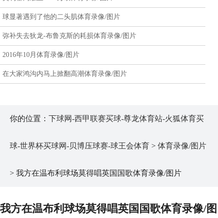
球显著遇到了他的二头肌体育录像/图片
弥补失去狄龙-布鲁克斯的耗损体育录像/图片
2016年10月体育录像/图片
在大家鸿沟内马上掀翻高潮体育录像/图片
你的位置：
下球网-西甲联赛买球-尊龙体育站-火狐体育买
球-世界杯买球网-贝博压球赛-球王会体育
>
体育录像/图片
> 我方在温布利球场莫得唱英国国歌体育录像/图片
我方在温布利球场莫得唱英国国歌体育录像/图