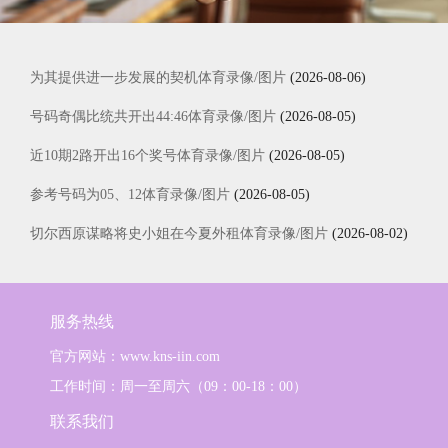
为其提供进一步发展的契机体育录像/图片
(2026-08-06)
号码奇偶比统共开出44:46体育录像/图片
(2026-08-05)
近10期2路开出16个奖号体育录像/图片
(2026-08-05)
参考号码为05、12体育录像/图片
(2026-08-05)
切尔西原谋略将史小姐在今夏外租体育录像/图片
(2026-08-02)
服务热线
官方网站：www.kns-iin.com
工作时间：周一至周六（09：00-18：00）
联系我们