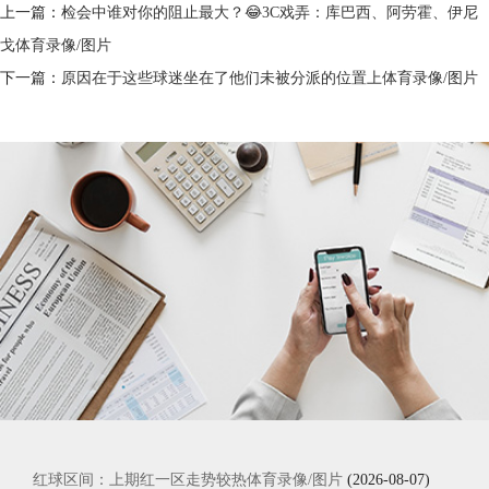
上一篇：
检会中谁对你的阻止最大？😂3C戏弄：库巴西、阿劳霍、伊尼
戈体育录像/图片
下一篇：
原因在于这些球迷坐在了他们未被分派的位置上体育录像/图片
红球区间：上期红一区走势较热体育录像/图片
(2026-08-07)