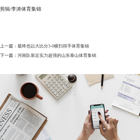
剪辑/李涛体育集锦
上一篇：
最终也以大比分3-0横扫得手体育集锦
下一篇：
河南队靠近实力超强的山东泰山体育集锦