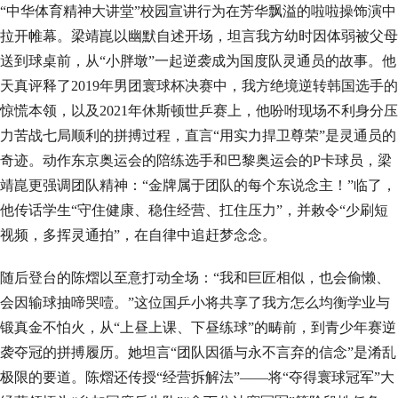
“中华体育精神大讲堂”校园宣讲行为在芳华飘溢的啦啦操饰演中
拉开帷幕。梁靖崑以幽默自述开场，坦言我方幼时因体弱被父母
送到球桌前，从“小胖墩”一起逆袭成为国度队灵通员的故事。他
天真评释了2019年男团寰球杯决赛中，我方绝境逆转韩国选手的
惊慌本领，以及2021年休斯顿世乒赛上，他吩咐现场不利身分压
力苦战七局顺利的拼搏过程，直言“用实力捍卫尊荣”是灵通员的
奇迹。动作东京奥运会的陪练选手和巴黎奥运会的P卡球员，梁
靖崑更强调团队精神：“金牌属于团队的每个东说念主！”临了，
他传话学生“守住健康、稳住经营、扛住压力”，并敕令“少刷短
视频，多挥灵通拍”，在自律中追赶梦念念。
随后登台的陈熠以至意打动全场：“我和巨匠相似，也会偷懒、
会因输球抽啼哭噎。”这位国乒小将共享了我方怎么均衡学业与
锻真金不怕火，从“上昼上课、下昼练球”的畴前，到青少年赛逆
袭夺冠的拼搏履历。她坦言“团队因循与永不言弃的信念”是淆乱
极限的要道。陈熠还传授“经营拆解法”——将“夺得寰球冠军”大