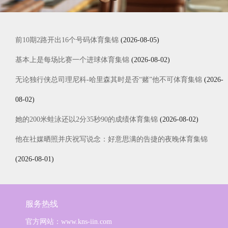
前10期2路开出16个号码体育集锦
(2026-08-05)
基本上是每场比赛一个进球体育集锦
(2026-08-02)
无论独行侠总司理尼科-哈里森其时是否“赌”他不可体育集锦
(2026-
08-02)
她的200米蛙泳还以2分35秒90的成绩体育集锦
(2026-08-02)
他在社媒晒照并庆祝写说念：好意思满的告捷的夜晚体育集锦
(2026-08-01)
服务热线
官方网站：www.kns-iin.com