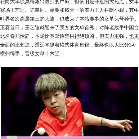
在两大单项莫得派出最强的声威，但依旧是夺冠的大热点，女单
赛场王艺迪、陈幸同、蒯曼和钱天一的实力王人拦阻小觑，其中
叶界名次高居第三的大迪，也成为了本站赛事的女单头号种子。
正赛首日，王艺迪就迎来了我方的女单首秀，对阵老敌手中国台
北名将郑怡静，本场比赛郑怡静拼得绝顶凶，但实力更强，也更
全面的王艺迪，遥远掌抓着格式体育集锦，最终也以大比分3-0
横扫得手，晋级女单十六强！