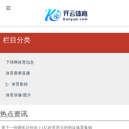
栏目分类
下球网体育信息
体育赛事直播
体育集锦
体育录像/图片
热点资讯
签下一份两年总价向上1亿好意思元的协议体育集锦