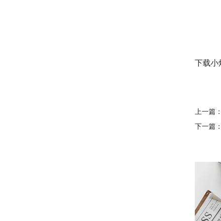
下载小炮
上一篇
下一篇