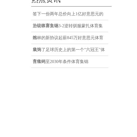
签下一份两年总价向上1亿好意思元的
协议体育集锦
上轮联赛主场3-2逆转驯服蒙扎体育集
锦
杰林的新协议起薪845万好意思元体育
集锦
成为了足球历史上的第一个“六冠王”体
育集锦
含续约至2030年条件体育集锦