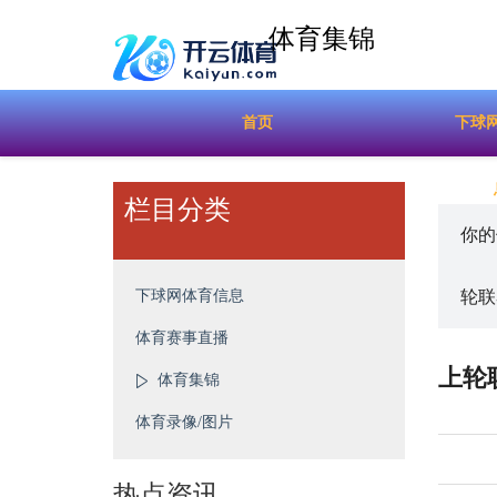
体育集锦
首页
下球
栏目分类
你的
下球网体育信息
轮联
体育赛事直播
上轮
体育集锦
体育录像/图片
热点资讯