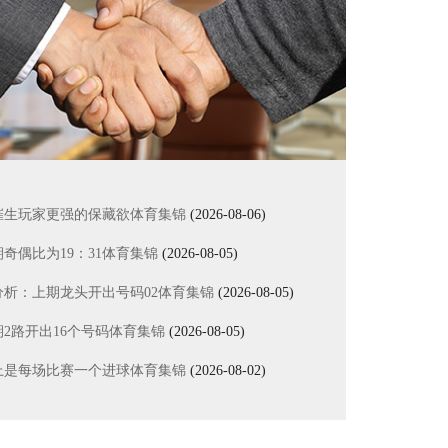
催生玩家更强的保藏欲体育集锦
(2026-08-06)
期奇偶比为19：31体育集锦
(2026-08-05)
分析：上期龙头开出号码02体育集锦
(2026-08-05)
期2路开出16个号码体育集锦
(2026-08-05)
上是每场比赛一个进球体育集锦
(2026-08-02)