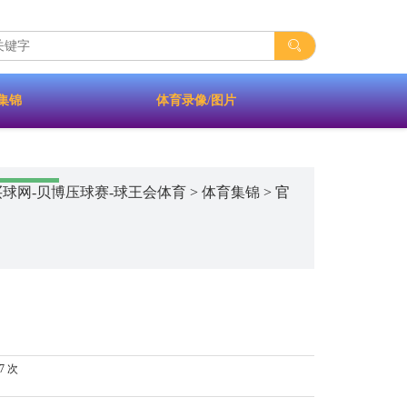
集锦
体育录像/图片
买球网-贝博压球赛-球王会体育
>
体育集锦
> 官
7 次