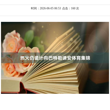
时间：2026-06-05 06:53
点击：160 次