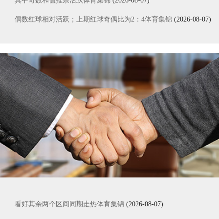
其中奇数和值推崇活跃体育集锦
(2026-08-07)
偶数红球相对活跃；上期红球奇偶比为2：4体育集锦
(2026-08-07)
看好其余两个区间同期走热体育集锦
(2026-08-07)