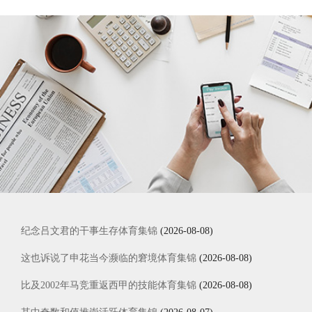
纪念吕文君的干事生存体育集锦
(2026-08-08)
这也诉说了申花当今濒临的窘境体育集锦
(2026-08-08)
比及2002年马竞重返西甲的技能体育集锦
(2026-08-08)