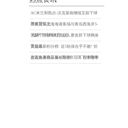
AC米兰和凯尔-沃克策画继续互助下球
网体育信息
卫冕冠军上海海港客场与青岛西海岸3-
3战平下球网体育信息
无缘个东谈主红土众人赛首胜下球网体
育信息
英超最新积分榜: 近5轮保合手不败! 切
尔西先赛升至第4 置身欧冠区下球网体
是走路者确认最佳球员 3. 在本赛季
育信
NBA联赛下球网体育信息