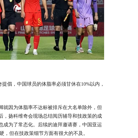
维奇提倡，中国球员的体脂率必须甘休在10%以内，
脚就因为体脂率不达标被排斥在大名单除外，但
后，扬科维奇会现场总结阅历辅导和技政策的成
也成为了常态化。后续的迪拜邀请赛，中国亚运
为坚硬，但在技政策细节方面有很大的不及。