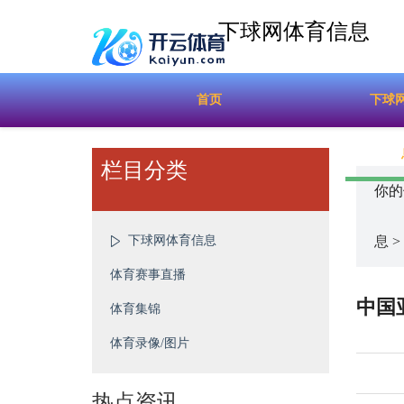
下球网体育信息
首页
下球
栏目分类
你的
下球网体育信息
息
>
体育赛事直播
中国
体育集锦
体育录像/图片
热点资讯