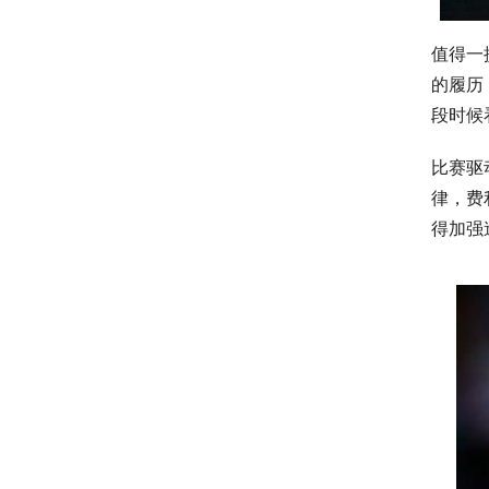
值得一
的履历
段时候
比赛驱
律，费
得加强