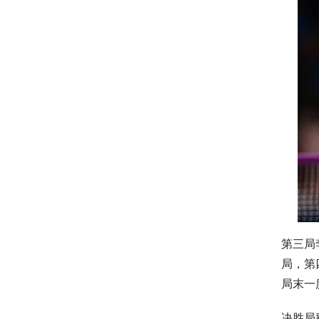
第三局
局，第
局末一
决胜局