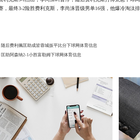
赛，最终3-2险胜费利克斯，李尚洙晋级男单16强，他爆冷淘汰
：
随后费利佩匡助成皆蓉城扳平比分下球网体育信息
：
匡助阿森纳2-1小胜富勒姆下球网体育信息