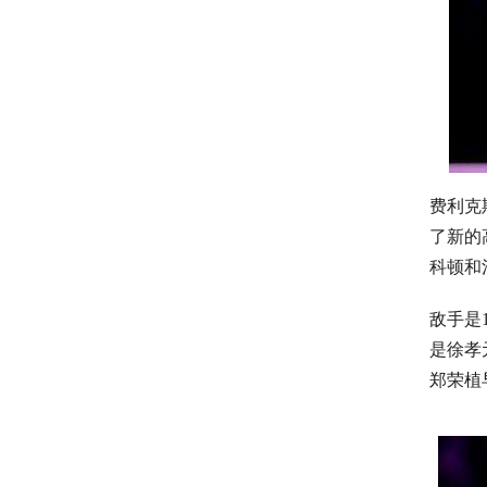
费利克
了新的
科顿和
敌手是
是徐孝
郑荣植