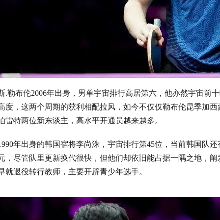
斯.勒布伦2006年出身，男单宇宙排行高居第六，他亦然宇宙
高度，这两个周期的获利相配拉风，如今不仅仅勒布伦昆季加西
泊雷特两位新东谈主，高水平开通员越来越多。
1990年出身的韩国宿将李尚洙，宇宙排行第45位，当前韩国队
元，尽管队里更新换代很快，但他们却依旧能占据一隅之地，阐
早就退役转行教师，主要开辟青少年选手。