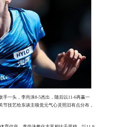
一头，李尚洙8-5杰出，随后以11-6再赢一
关节技艺给东谈主嗅觉元气心灵照旧有点分布，
体育信息，李尚洙教化丰富相比千里稳，以11-9