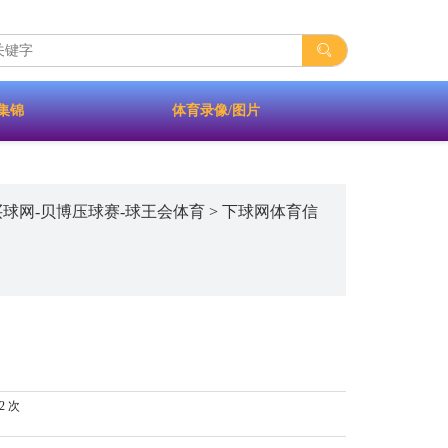
集锦
体育录像/图片
买球网-贝博压球赛-球王会体育
>
下球网体育信
2 次