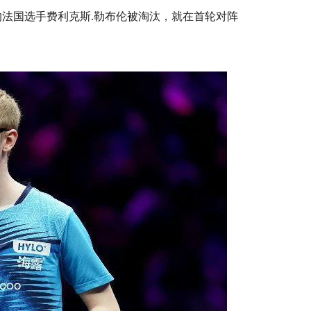
位的法国选手费利克斯.勒布伦被淘汰，就在首轮对阵