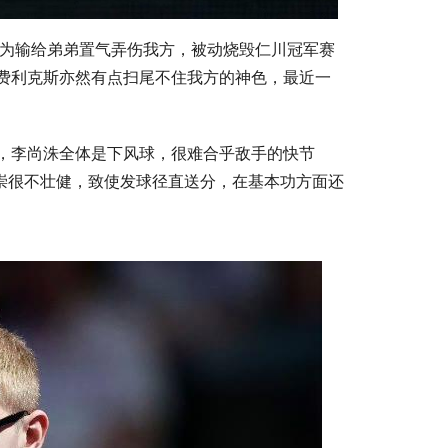
因为输给弟弟置气弄伤我方，被动烧毁仁川冠军赛
费利克斯亦然有点扫尾不住我方的神色，最近一
，李尚洙全体是下风球，很难合乎敌手的快节
推崇很不壮健，致使发球径直送分，在基本功方面还