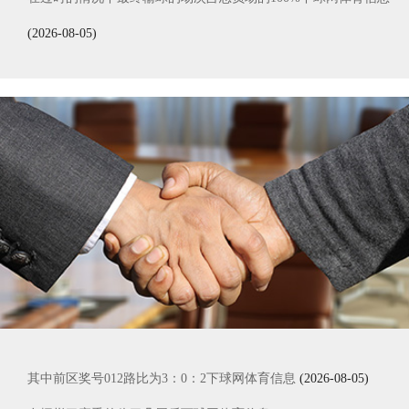
(2026-08-05)
其中前区奖号012路比为3：0：2下球网体育信息
(2026-08-05)