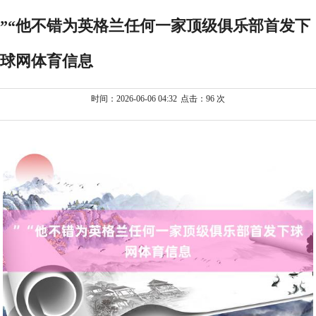
”“他不错为英格兰任何一家顶级俱乐部首发下
球网体育信息
时间：2026-06-06 04:32
点击：96 次