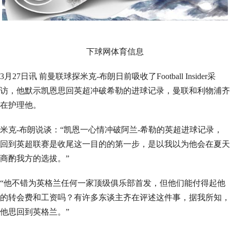
下球网体育信息
3月27日讯 前曼联球探米克-布朗日前吸收了Football Insider采
访，他默示凯恩思回英超冲破希勒的进球记录，曼联和利物浦齐
在护理他。
米克-布朗说谈：“凯恩一心情冲破阿兰-希勒的英超进球记录，
回到英超联赛是收尾这一目的的第一步，是以我以为他会在夏天
商酌我方的选拔。”
“他不错为英格兰任何一家顶级俱乐部首发，但他们能付得起他
的转会费和工资吗？有许多东谈主齐在评述这件事，据我所知，
他思回到英格兰。”