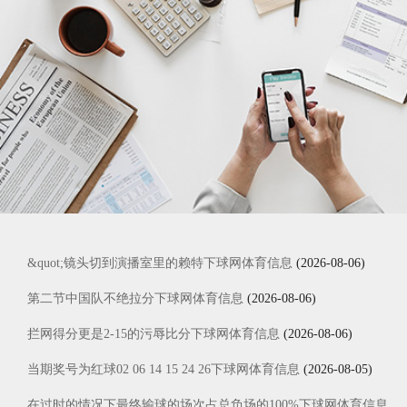
&quot;镜头切到演播室里的赖特下球网体育信息
(2026-08-06)
第二节中国队不绝拉分下球网体育信息
(2026-08-06)
拦网得分更是2-15的污辱比分下球网体育信息
(2026-08-06)
当期奖号为红球02 06 14 15 24 26下球网体育信息
(2026-08-05)
在过时的情况下最终输球的场次占总负场的100%下球网体育信息