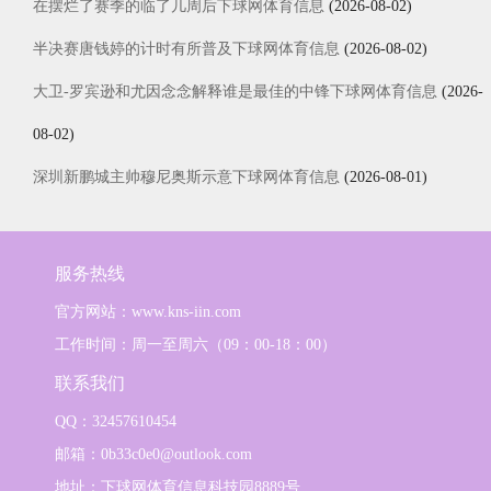
在摆烂了赛季的临了几周后下球网体育信息
(2026-08-02)
半决赛唐钱婷的计时有所普及下球网体育信息
(2026-08-02)
大卫-罗宾逊和尤因念念解释谁是最佳的中锋下球网体育信息
(2026-
08-02)
深圳新鹏城主帅穆尼奥斯示意下球网体育信息
(2026-08-01)
服务热线
官方网站：www.kns-iin.com
工作时间：周一至周六（09：00-18：00）
联系我们
QQ：32457610454
邮箱：0b33c0e0@outlook.com
地址：下球网体育信息科技园8889号