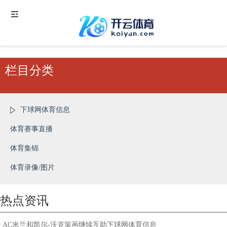
栏目分类
下球网体育信息
体育赛事直播
体育集锦
体育录像/图片
热点资讯
AC米兰和凯尔-沃克策画继续互助下球网体育信息