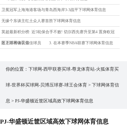
卫冕冠军上海海港客场与青岛西海岸3-3战平下球网体育信息
无缘个东谈主红土众人赛首胜下球网体育信息
英超最新积分榜: 近5轮保合手不败! 切尔西先赛升至第4 置身欧冠
区下球网体育信
是走路者确认最佳球员 3. 在本赛季NBA联赛下球网体育信息
你的位置：
下球网-西甲联赛买球-尊龙体育站-火狐体育买
球-世界杯买球网-贝博压球赛-球王会体育
>
下球网体育信
息
> PJ-华盛顿近筐区域高效下球网体育信息
PJ-华盛顿近筐区域高效下球网体育信息