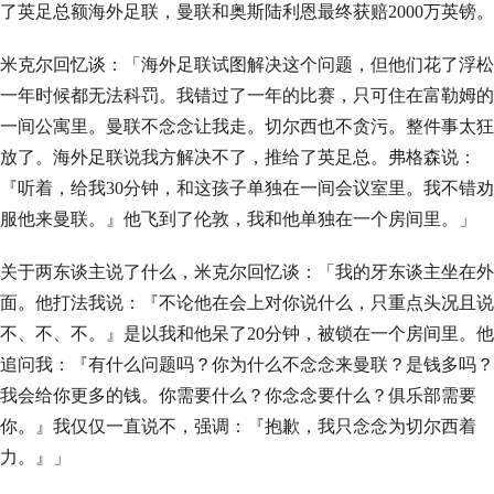
了英足总额海外足联，曼联和奥斯陆利恩最终获赔2000万英镑。
米克尔回忆谈：「海外足联试图解决这个问题，但他们花了浮松
一年时候都无法科罚。我错过了一年的比赛，只可住在富勒姆的
一间公寓里。曼联不念念让我走。切尔西也不贪污。整件事太狂
放了。海外足联说我方解决不了，推给了英足总。弗格森说：
『听着，给我30分钟，和这孩子单独在一间会议室里。我不错劝
服他来曼联。』他飞到了伦敦，我和他单独在一个房间里。」
关于两东谈主说了什么，米克尔回忆谈：「我的牙东谈主坐在外
面。他打法我说：『不论他在会上对你说什么，只重点头况且说
不、不、不。』是以我和他呆了20分钟，被锁在一个房间里。他
追问我：『有什么问题吗？你为什么不念念来曼联？是钱多吗？
我会给你更多的钱。你需要什么？你念念要什么？俱乐部需要
你。』我仅仅一直说不，强调：『抱歉，我只念念为切尔西着
力。』」