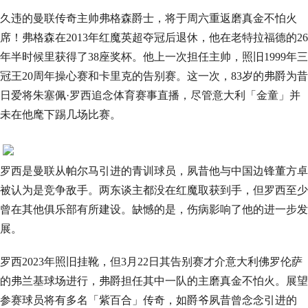
久违的曼联传奇主帅弗格森爵士，将于周六重返磨真金不怕火
席！弗格森在2013年红魔英超夺冠后退休，他在老特拉福德的26
年半时候里获得了38座奖杯。他上一次担任主帅，照旧1999年三
冠王20周年操心赛和卡里克的告别赛。这一次，83岁的弗爵为昔
日爱将朱塞佩·罗西追念体育赛事直播，尽管意大利「金童」并
未在他麾下踢几场比赛。
罗西是曼联从帕尔马引进的青训球员，夙昔他与中国边锋董方卓
被认为是竞争敌手。两东谈主都没在红魔取获到手，但罗西至少
曾在其他俱乐部有所建设。缺憾的是，伤病影响了他的进一步发
展。
罗西2023年照旧挂靴，但3月22日其告别赛才介意大利佛罗伦萨
的弗兰基球场进行，弗爵担任其中一队的主磨真金不怕火。展望
参赛球员将有多名「紫百合」传奇，如爵爷夙昔曾念念引进的