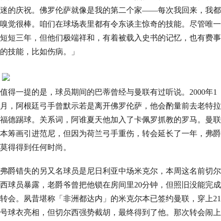
迷的庆祝。佛罗伦萨就像是我的第二个家——每次我回来，我都
嗅觉很棒。咱们在球场表里都有令东谈主惊奇的技能。尽管唯一
短短三年，但他们极端祥和，有着被载入史书的记忆，也有费事
的技能，比如伤病。」
值得一提的是，球员期间的巴蒂曾经与曼联有过听说。2000年1
月，阿根廷弓手曾默示若是离开佛罗伦萨，他会酌量前去老特拉
福德踢球。关系词，阿谁夏天他加入了卡佩罗抓教的罗马。曼联
本筹画引进范尼，但因为荷兰弓手重伤，转会延长了一年，弗爵
莫得得到任何时尚。
弗爵错失的另又名球员是尼日利亚中场米克尔，本周这名前切尔
西球员暴露，老爵爷曾把他锁在房间里20分钟，但照旧没能完成
转会。夙昔堪称「非洲都达内」的米克尔本已签约曼联，穿上21
号球衣亮相，但切尔西强势截胡，最终得到了他。那次转会闹上