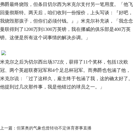
弗爵最终烧毁，但条目切尔西为米克尔支付另一笔用度。「他飞
回曼彻斯特。两天后，咱们收到一份报价，上头写谈：『好吧，
我烧毁那孩子，但你们必须付钱。』」米克尔补充谈，「我念念
曼联得到了1200万到1300万英镑，我在挪威的俱乐部是400万英
镑。这便是所有这个词事情的解决步调。」
米克尔之后为切尔西出场372次，获得了11个奖杯，包括1次欧
冠、两个英超联赛冠军和4个足总杯冠军。而弗爵也包涵了他，
米克尔说：「过了这样久，雇主终于包涵了我，这的确太好了。
他提到过几次那件事，我是他错过的球员之一。」
上一篇：
但莱奥的气象也曾转动不定体育赛事直播