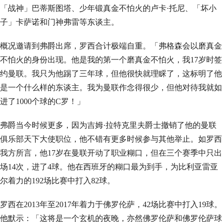
「战神」巴蒂斯图塔、少年锻真金不怕火的卢卡·托尼、「坏小
子」卡萨诺和门神弗雷等东谈主。
概况邀请到弗爵出席，罗西合计极端自重。「弗格森会以磨真金
不怕火的身份出现。他是我的第一个磨真金不怕火，我17岁时签
约曼联。我只为他踢了三年球，但他很快就理睬了，这标明了他
是一个什么样的东谈主。我为曼联作念得很少，但他对待我就如
进了1000个球的C罗！」
弗爵当今时候更多，因为吉姆·拉特克里夫爵士撤销了他的曼联
俱乐部天下大使职位，他不错有更多时候参与其他举止。如罗西
我方所言，他17岁在曼联开动了职业糊口，但在三个赛季中只出
场14次，进了4球。他在西班牙的糊口最为到手，为比利亚雷亚
尔着力的192场比赛中打入82球。
罗西在2013年至2017年着力于佛罗伦萨，42场比赛中打入19球。
他默示：「这将是一个玄机的夜晚，亦然佛罗伦萨和佛罗伦萨球