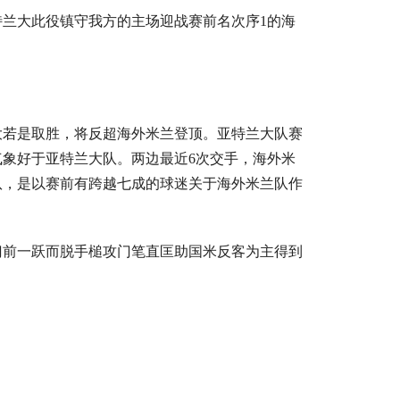
特兰大此役镇守我方的主场迎战赛前名次序1的海
大若是取胜，将反超海外米兰登顶。亚特兰大队赛
平气象好于亚特兰大队。两边最近6次交手，海外米
队，是以赛前有跨越七成的球迷关于海外米兰队作
门前一跃而脱手槌攻门笔直匡助国米反客为主得到