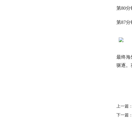
第80
第87
最终海
驱逐。
上一篇
下一篇