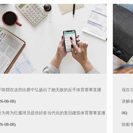
于陈熠在这些比赛中弘扬出了她无敌的反手体育赛事直播
现在
26-08-08)
讲解
行为将为红魔球员提供好多当代化的复旧建筑体育赛事直播
06)
26-08-08)
快船