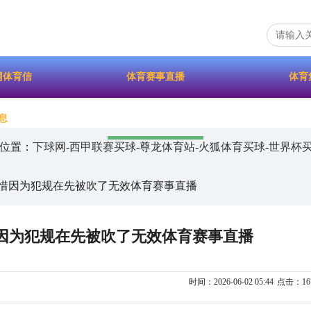
网体育信
体育赛事直播
体育
息
位置：
下球网-西甲联赛买球-尊龙体育站-火狐体育买球-世界杯
可惜因为犯规在先被吹了无效体育赛事直播
因为犯规在先被吹了无效体育赛事直播
时间：2026-06-02 05:44
点击：16