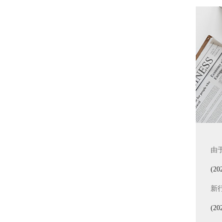
由
(20
新
(20