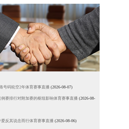
1路号码轮空2年体育赛事直播
(2026-08-07)
老例赛排行对附加赛的枢纽影响体育赛事直播
(2026-08-
专爱反其说念而行体育赛事直播
(2026-08-06)