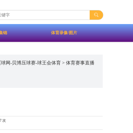
集锦
体育录像/图片
买球网-贝博压球赛-球王会体育
>
体育赛事直播
7 次