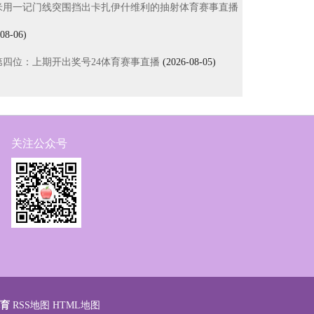
米用一记门线突围挡出卡扎伊什维利的抽射体育赛事直播
-08-06)
第四位：上期开出奖号24体育赛事直播
(2026-08-05)
关注公众号
体育
RSS地图
HTML地图