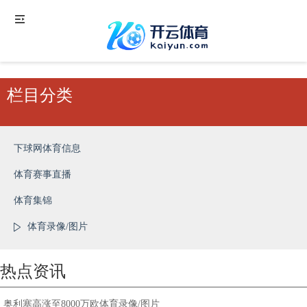
栏目分类
下球网体育信息
体育赛事直播
体育集锦
体育录像/图片
热点资讯
奥利塞高涨至8000万欧体育录像/图片