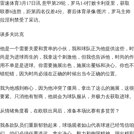
雷速体育3月17日讯 意甲第29轮，罗马1-0打败卡利亚里，获取
联赛6连胜，距第四名仅差4分。赛后体育录像/图片，罗马主帅
拉涅利禁受了采访。
谈多夫比克
他是一个需要关爱和贯串的小伙，我和球队正为他提供这些，时
尚是为进球而生的，我拿这个刺激他，但我也告诉他，时尚的作
用不单是是进球。你需要施展出色，施展出矍铄和决心。你也不
错犯错，因为时尚必须在正确的时候出当今正确的位置。
我为他感到称心，因为他冲突了僵局，拿出了这么的施展，这很
要紧。只消他有智商，他就会为球队服从，并极力去获取进球。
从情绪角度看，在欧联出局后，准备本场比赛有多贫苦？
我条款队员们重新郁勃起来，球场观者如山代表球迷已经笃信咱
们，咱们必须任重道远，拿出决心、毅力和殉国精神，踢出精彩