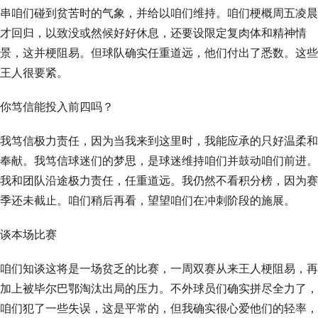
串咱们碰到贫苦时的气象，并给以咱们维持。咱们梗概周五凌晨
才回归，以致没或然候好好休息，还要设限定复肉体和精神情
景，这并梗阻易。但球队确实任重道远，他们付出了悉数。这些
王人很要紧。
你笃信能投入前四吗？
我笃信极力责任，因为当我来到这里时，我能应承的只好温柔和
奉献。我笃信球迷们的梦思，是球迷维持咱们并鼓动咱们前进。
我和团队沿途极力责任，任重道远。我仍然不看积分榜，因为赛
季还未截止。咱们稍后再看，望望咱们在冲刺阶段的施展。
谈本场比赛
咱们知谈这将是一场贫乏的比赛，一周双赛从来王人梗阻易，再
加上被毕尔巴鄂淘汰出局的压力。不外球员们确实拼尽全力了，
咱们犯了一些失误，这是平常的，但我确实很心爱他们的轻率，