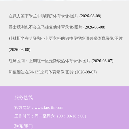
在戮力签下米兰中场穆萨体育录像/图片
(2026-08-08)
爵士臆测也不会立马往复他体育录像/图片
(2026-08-08)
科林斯坐在哈登和小卡更衣柜的独揽显得绝顶兴盛体育录像/图片
(2026-08-08)
红球区间：上期红一区走势较热体育录像/图片
(2026-08-07)
和值溜达在54-135之间体育录像/图片
(2026-08-07)
服务热线
官方网站：www.kns-iin.com
工作时间：周一至周六（09：00-18：00）
联系我们