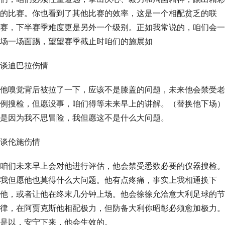
的比赛。你也看到了其他比赛的效率，这是一个相配贫乏的联
赛，下半赛季难度更是另外一个级别。正如我常说的，咱们会一
场一场面踢，望望赛季截止时咱们的施展如
谈迪巴拉伤情
他嗅觉背后被拉了一下，应该不是膝盖的问题，未来他会禁受老
例搜检，但愿没事，咱们得等未来早上的讲解。（替换他下场）
是因为我不思冒险，我但愿这不是什么大问题。
谈伦施伤情
咱们未来早上会对他进行评估，他会禁受悉数必要的仪器搜检。
我但愿他也莫得什么大问题。他有点疼痛，事实上我相通换下
他，或者让他在终末几分钟上场。他会徐徐允洽意大利足球的节
律，在阿贾克斯他相配极力，但防备大利你昭彰必须愈加极力。
是以，安宁下来，他会生效的。