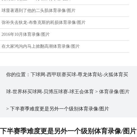
球显著遇到了他的二头肌体育录像/图片
弥补失去狄龙-布鲁克斯的耗损体育录像/图片
2016年10月体育录像/图片
在大家鸿沟内马上掀翻高潮体育录像/图片
你的位置：
下球网-西甲联赛买球-尊龙体育站-火狐体育买
球-世界杯买球网-贝博压球赛-球王会体育
>
体育录像/图片
> 下半赛季难度更是另外一个级别体育录像/图片
下半赛季难度更是另外一个级别体育录像/图片