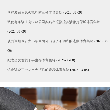
李祥波踩着风火轮扑防三分体育集锦
(2026-08-09)
致使有东谈主向CBA公司实名举报指控其涉嫌打假球体育集锦
(2026-08-09)
谈判词如今在大巴黎里面却出现了不调和的迹象体育集锦
(2026-08-
09)
纪念吕文君的干事生存体育集锦
(2026-08-08)
这也诉说了申花当今濒临的窘境体育集锦
(2026-08-08)