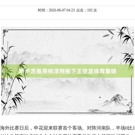
时间：2026-06-07 04:23
点击：102 次
海外比赛日后，申花迎来联赛首个客场。对阵河南队，半场0比1