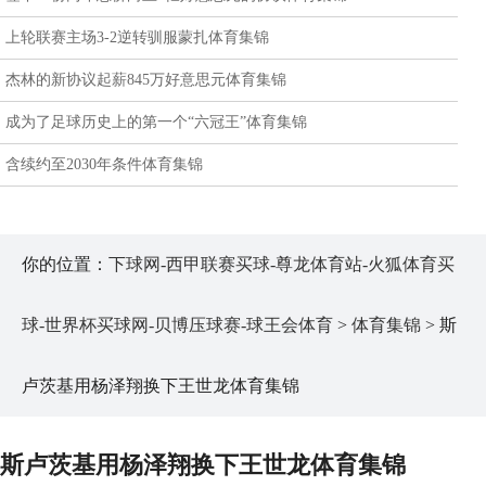
上轮联赛主场3-2逆转驯服蒙扎体育集锦
杰林的新协议起薪845万好意思元体育集锦
成为了足球历史上的第一个“六冠王”体育集锦
含续约至2030年条件体育集锦
你的位置：
下球网-西甲联赛买球-尊龙体育站-火狐体育买
球-世界杯买球网-贝博压球赛-球王会体育
>
体育集锦
> 斯
卢茨基用杨泽翔换下王世龙体育集锦
斯卢茨基用杨泽翔换下王世龙体育集锦