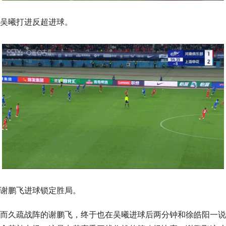
吴曦打进反超进球。
谢鹏飞进球锁定胜局。
而久疏战阵的谢鹏飞，终于也在吴曦进球后两分钟和徐皓阳一说