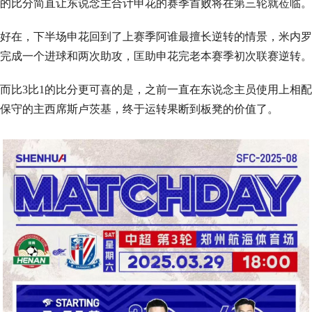
的比分简直让东说念主合计申花的赛季首败将在第三轮就莅临。
好在，下半场申花回到了上赛季阿谁最擅长逆转的情景，米内罗
完成一个进球和两次助攻，匡助申花完老本赛季初次联赛逆转。
而比3比1的比分更可喜的是，之前一直在东说念主员使用上相配
保守的主西席斯卢茨基，终于运转果断到板凳的价值了。