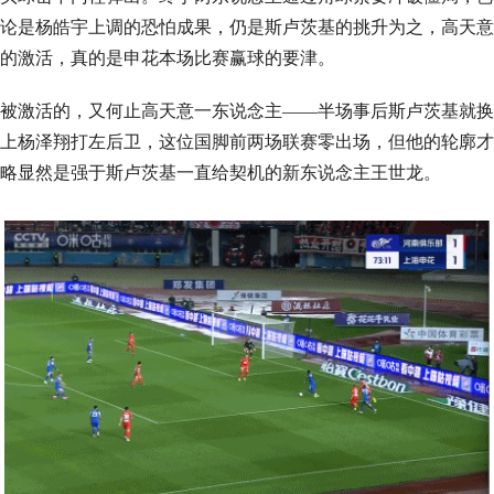
论是杨皓宇上调的恐怕成果，仍是斯卢茨基的挑升为之，高天意
的激活，真的是申花本场比赛赢球的要津。
被激活的，又何止高天意一东说念主——半场事后斯卢茨基就换
上杨泽翔打左后卫，这位国脚前两场联赛零出场，但他的轮廓才
略显然是强于斯卢茨基一直给契机的新东说念主王世龙。