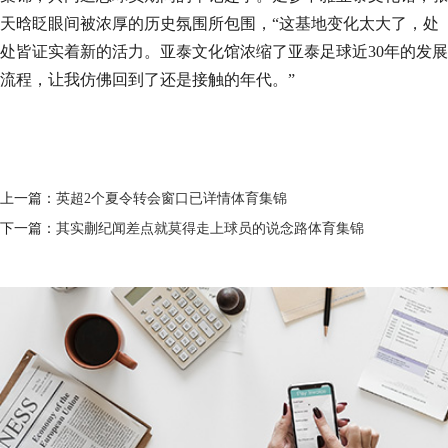
天晗眨眼间被浓厚的历史氛围所包围，“这基地变化太大了，处
处皆证实着新的活力。亚泰文化馆浓缩了亚泰足球近30年的发展
流程，让我仿佛回到了还是接触的年代。”
上一篇：
英超2个夏令转会窗口已详情体育集锦
下一篇：
其实蒯纪闻差点就莫得走上球员的说念路体育集锦