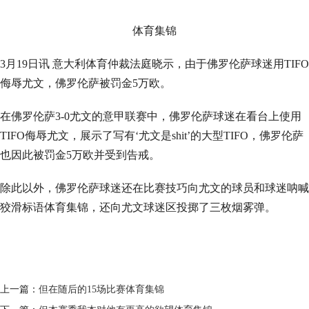
体育集锦
3月19日讯 意大利体育仲裁法庭晓示，由于佛罗伦萨球迷用TIFO
侮辱尤文，佛罗伦萨被罚金5万欧。
在佛罗伦萨3-0尤文的意甲联赛中，佛罗伦萨球迷在看台上使用
TIFO侮辱尤文，展示了写有‘尤文是shit’的大型TIFO，佛罗伦萨
也因此被罚金5万欧并受到告戒。
除此以外，佛罗伦萨球迷还在比赛技巧向尤文的球员和球迷呐喊
狡滑标语体育集锦，还向尤文球迷区投掷了三枚烟雾弹。
上一篇：
但在随后的15场比赛体育集锦