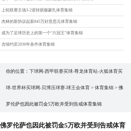
上轮联赛主场3-2逆转驯服蒙扎体育集锦
杰林的新协议起薪845万好意思元体育集锦
成为了足球历史上的第一个“六冠王”体育集锦
含续约至2030年条件体育集锦
你的位置：
下球网-西甲联赛买球-尊龙体育站-火狐体育买
球-世界杯买球网-贝博压球赛-球王会体育
>
体育集锦
> 佛
罗伦萨也因此被罚金5万欧并受到告戒体育集锦
佛罗伦萨也因此被罚金5万欧并受到告戒体育