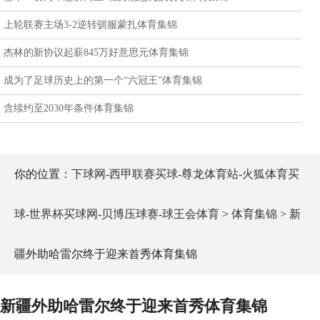
上轮联赛主场3-2逆转驯服蒙扎体育集锦
杰林的新协议起薪845万好意思元体育集锦
成为了足球历史上的第一个“六冠王”体育集锦
含续约至2030年条件体育集锦
你的位置：
下球网-西甲联赛买球-尊龙体育站-火狐体育买
球-世界杯买球网-贝博压球赛-球王会体育
>
体育集锦
> 新
疆外助哈雷尔终于迎来首秀体育集锦
新疆外助哈雷尔终于迎来首秀体育集锦