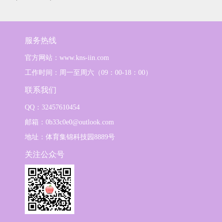
服务热线
官方网站：www.kns-iin.com
工作时间：周一至周六（09：00-18：00）
联系我们
QQ：32457610454
邮箱：0b33c0e0@outlook.com
地址：体育集锦科技园8889号
关注公众号