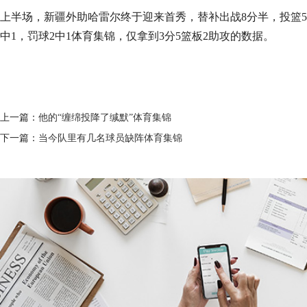
上半场，新疆外助哈雷尔终于迎来首秀，替补出战8分半，投篮5
中1，罚球2中1体育集锦，仅拿到3分5篮板2助攻的数据。
上一篇：
他的“缠绵投降了缄默”体育集锦
下一篇：
当今队里有几名球员缺阵体育集锦